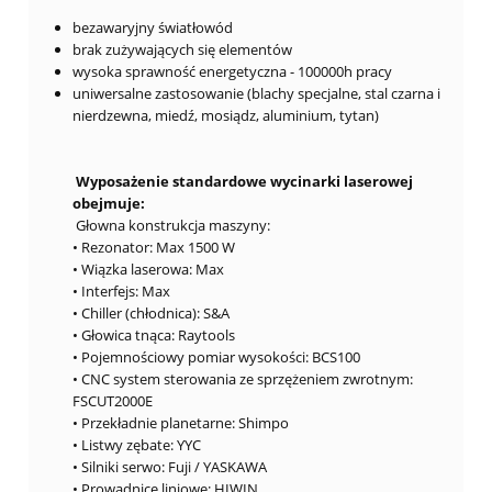
bezawaryjny światłowód
brak zużywających się elementów
wysoka sprawność energetyczna - 100000h pracy
uniwersalne zastosowanie (blachy specjalne, stal czarna i
nierdzewna, miedź, mosiądz, aluminium, tytan)
Wyposażenie standardowe wycinarki laserowej
obejmuje:
Głowna konstrukcja maszyny:
• Rezonator: Max 1500 W
• Wiązka laserowa: Max
• Interfejs: Max
• Chiller (chłodnica): S&A
• Głowica tnąca: Raytools
• Pojemnościowy pomiar wysokości: BCS100
• CNC system sterowania ze sprzężeniem zwrotnym:
FSCUT2000E
• Przekładnie planetarne: Shimpo
• Listwy zębate: YYC
• Silniki serwo: Fuji / YASKAWA
• Prowadnice liniowe: HIWIN