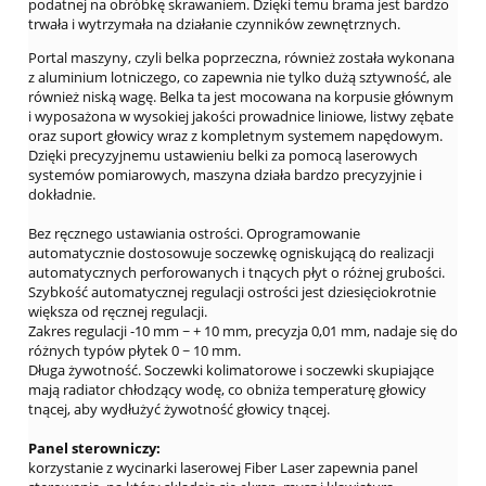
podatnej na obróbkę skrawaniem. Dzięki temu brama jest bardzo
trwała i wytrzymała na działanie czynników zewnętrznych.
Portal maszyny, czyli belka poprzeczna, również została wykonana
z aluminium lotniczego, co zapewnia nie tylko dużą sztywność, ale
również niską wagę. Belka ta jest mocowana na korpusie głównym
i wyposażona w wysokiej jakości prowadnice liniowe, listwy zębate
oraz suport głowicy wraz z kompletnym systemem napędowym.
Dzięki precyzyjnemu ustawieniu belki za pomocą laserowych
systemów pomiarowych, maszyna działa bardzo precyzyjnie i
dokładnie.
Bez ręcznego ustawiania ostrości. Oprogramowanie
automatycznie dostosowuje soczewkę ogniskującą do realizacji
automatycznych perforowanych i tnących płyt o różnej grubości.
Szybkość automatycznej regulacji ostrości jest dziesięciokrotnie
większa od ręcznej regulacji.
Zakres regulacji -10 mm ~ + 10 mm, precyzja 0,01 mm, nadaje się do
różnych typów płytek 0 ~ 10 mm.
Długa żywotność. Soczewki kolimatorowe i soczewki skupiające
mają radiator chłodzący wodę, co obniża temperaturę głowicy
tnącej, aby wydłużyć żywotność głowicy tnącej.
Panel sterowniczy:
korzystanie z wycinarki laserowej Fiber Laser zapewnia panel