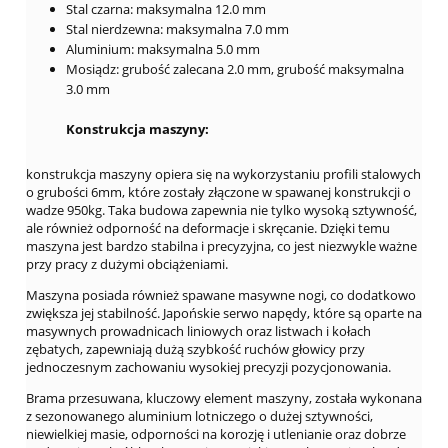
Stal czarna: maksymalna 12.0 mm
Stal nierdzewna: maksymalna 7.0 mm
Aluminium: maksymalna 5.0 mm
Mosiądz: grubość zalecana 2.0 mm, grubość maksymalna
3.0 mm
Konstrukcja maszyny:
konstrukcja maszyny opiera się na wykorzystaniu profili stalowych
o grubości 6mm, które zostały złączone w spawanej konstrukcji o
wadze 950kg. Taka budowa zapewnia nie tylko wysoką sztywność,
ale również odporność na deformacje i skręcanie. Dzięki temu
maszyna jest bardzo stabilna i precyzyjna, co jest niezwykle ważne
przy pracy z dużymi obciążeniami.
Maszyna posiada również spawane masywne nogi, co dodatkowo
zwiększa jej stabilność. Japońskie serwo napędy, które są oparte na
masywnych prowadnicach liniowych oraz listwach i kołach
zębatych, zapewniają dużą szybkość ruchów głowicy przy
jednoczesnym zachowaniu wysokiej precyzji pozycjonowania.
Brama przesuwana, kluczowy element maszyny, została wykonana
z sezonowanego aluminium lotniczego o dużej sztywności,
niewielkiej masie, odporności na korozję i utlenianie oraz dobrze