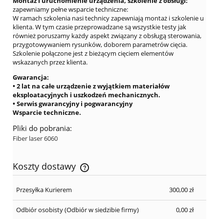
Montaż i uruchomienie urządzenia, szkolenie z obsługi:
zapewniamy pełne wsparcie techniczne:
W ramach szkolenia nasi technicy zapewniają montaż i szkolenie u
klienta. W tym czasie przeprowadzane są wszystkie testy jak
również poruszamy każdy aspekt związany z obsługą sterowania,
przygotowywaniem rysunków, doborem parametrów cięcia.
Szkolenie połączone jest z bieżącym cięciem elementów
wskazanych przez klienta.
Gwarancja:
• 2 lat na całe urządzenie z wyjątkiem materiałów
eksploatacyjnych i uszkodzeń mechanicznych.
• Serwis gwarancyjny i pogwarancyjny
Wsparcie techniczne.
Pliki do pobrania:
Fiber laser 6060
Koszty dostawy
Cena nie zawiera ewentualnych kosztów płatności
Przesyłka Kurierem
300,00 zł
Odbiór osobisty
(Odbiór w siedzibie firmy)
0,00 zł