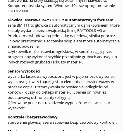
sterowania, na który składają się ekran, mysz i klawiatura.
Komputer posiada system Windows 10 oraz oprogramowanie
FSCUT2000E.
Głowica laserowa RAYTOOLS z automatycznym focusem:
seria BM 111 to głowica z automatycznym ogniskowaniem, które
zostały wydane przez szwajcarską firmę RAYTOOLS AG w .
Produkt ma wbudowaną jednostkę napędową silnika poprzez
liniowy przetwornik, a soczewka skupiająca może automatycznie
zmienić położenie.
Użytkownik może ustawiać ogniskową w sposób ciągły przez
program, aby wykonać szybkie przebijanie grubych arkuszy lub
innych różnych grubości i arkuszy materiału.
Sensor wysokości
:
wycinarka laserowa wyposażona jest w pojemnościowy sensor
wysokości głowicy tnącej. Jest to elementy niezwykle ważny w
procesie cięcia i utrzymywania odpowiedniej odległości od
końcówki dyszy do ciętego materiału. Spełnia on również
podstawową ochronę antykolizyjną.
Oferowane przez nas urządzenie wyposażone jest w sensor
wysokości.
Kontroler bezprzewodowy:
sterowanie głowicą lasera zapewnia bezprzewodowy kontroler.