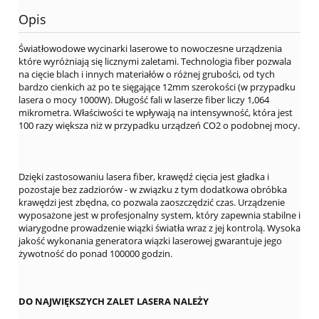
Opis
Światłowodowe wycinarki laserowe to nowoczesne urządzenia
które wyróżniają się licznymi zaletami. Technologia fiber pozwala
na cięcie blach i innych materiałów o różnej grubości, od tych
bardzo cienkich aż po te sięgające 12mm szerokości (w przypadku
lasera o mocy 1000W). Długość fali w laserze fiber liczy 1,064
mikrometra. Właściwości te wpływają na intensywność, która jest
100 razy większa niż w przypadku urządzeń CO2 o podobnej mocy.
Dzięki zastosowaniu lasera fiber, krawędź cięcia jest gładka i
pozostaje bez zadziorów - w związku z tym dodatkowa obróbka
krawędzi jest zbędna, co pozwala zaoszczędzić czas. Urządzenie
wyposażone jest w profesjonalny system, który zapewnia stabilne i
wiarygodne prowadzenie wiązki światła wraz z jej kontrolą. Wysoka
jakość wykonania generatora wiązki laserowej gwarantuje jego
żywotność do ponad 100000 godzin.
DO NAJWIĘKSZYCH ZALET LASERA NALEŻY