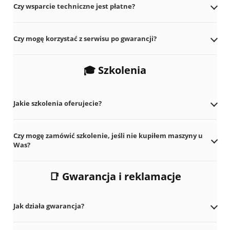
Czy wsparcie techniczne jest płatne?
Czy mogę korzystać z serwisu po gwarancji?
🎓 Szkolenia
Kliknij pytanie, aby rozwinąć odpowiedź.
Jakie szkolenia oferujecie?
Czy mogę zamówić szkolenie, jeśli nie kupiłem maszyny u
Was?
📑 Gwarancja i reklamacje
Kliknij pytanie, aby rozwinąć odpowiedź.
Jak działa gwarancja?