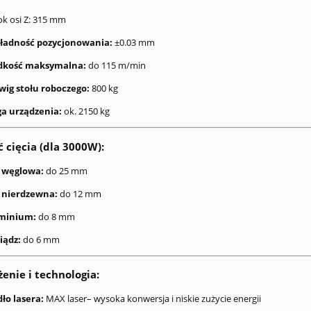
ok osi Z: 315 mm
ładność pozycjonowania:
±0.03 mm
dkość maksymalna:
do 115 m/min
wig stołu roboczego:
800 kg
a urządzenia:
ok. 2150 kg
 cięcia (dla 3000W):
l węglowa:
do 25 mm
l nierdzewna:
do 12 mm
minium:
do 8 mm
iądz:
do 6 mm
nie i technologia:
ło lasera:
MAX laser– wysoka konwersja i niskie zużycie energii