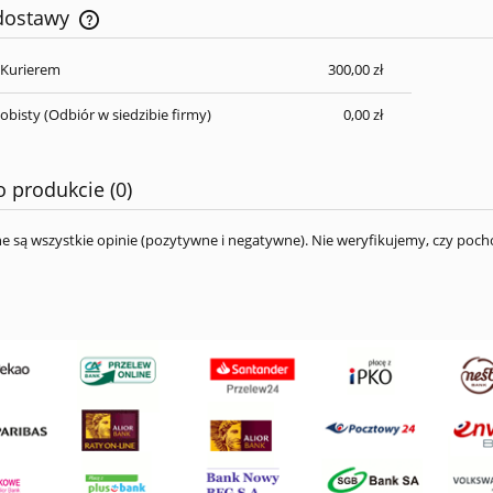
 dostawy
 Kurierem
300,00 zł
Cena nie zawiera ewentualnych kosztów
płatności
obisty
(Odbiór w siedzibie firmy)
0,00 zł
o produkcie (0)
e są wszystkie opinie (pozytywne i negatywne). Nie weryfikujemy, czy pocho