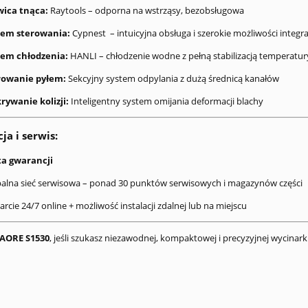
wica tnąca:
Raytools – odporna na wstrząsy, bezobsługowa
tem sterowania:
Cypnest – intuicyjna obsługa i szerokie możliwości integra
tem chłodzenia:
HANLI – chłodzenie wodne z pełną stabilizacją temperatur
rowanie pyłem:
Sekcyjny system odpylania z dużą średnicą kanałów
rywanie kolizji:
Inteligentny system omijania deformacji blachy
a i serwis:
ta gwarancji
alna sieć serwisowa – ponad 30 punktów serwisowych i magazynów części
rcie 24/7 online + możliwość instalacji zdalnej lub na miejscu
AORE S1530
, jeśli szukasz niezawodnej, kompaktowej i precyzyjnej wycinark