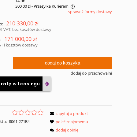
:
14 dni
300,00 zł
- Przesyłka Kurierem
sprawdź formy dostawy
 nie zawiera ewentualnych kosztów
210 330,00 zł
o:
ności
3% VAT, bez kosztów dostawy
171 000,00 zł
:
AT i kosztów dostawy
dodaj do koszyka
.
dodaj do przechowalni
 ratę w Leasingu
zapytaj o produkt
ktu:
8061-271B4
poleć znajomemu
dodaj opinię