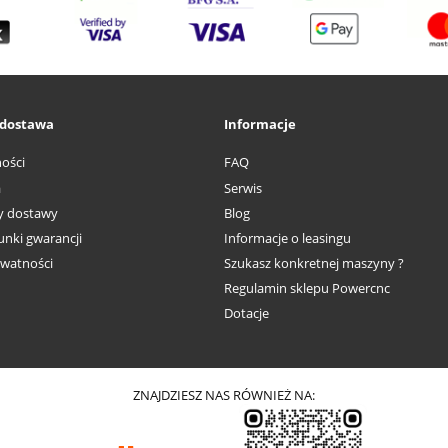
i dostawa
Informacje
ości
FAQ
a
Serwis
ty dostawy
Blog
nki gwarancji
Informacje o leasingu
ywatności
Szukasz konkretnej maszyny ?
Regulamin sklepu Powercnc
Dotacje
ZNAJDZIESZ NAS RÓWNIEŻ NA: