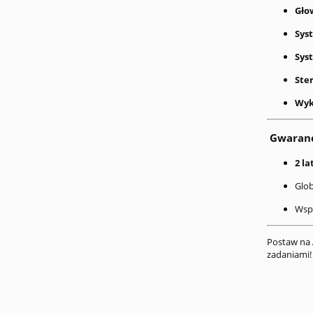
Gło
Sys
Sys
Ste
Wyk
Gwarancj
2 la
Glob
Wspa
Postaw na
zadaniami!