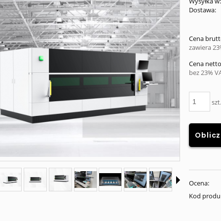
Wysyłka w
Dostawa:
Cena
Cena brutt
płat
zawiera 2
Cena netto
bez 23% V
szt
Oblicz
Ocena:
Kod produ