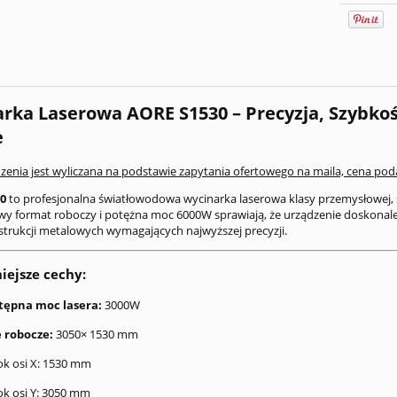
rka Laserowa AORE S1530 – Precyzja, Szybk
e
zenia jest wyliczana na podstawie zapytania ofertowego na maila, cena podan
0
to profesjonalna światłowodowa wycinarka laserowa klasy przemysłowej,
 format roboczy i potężna moc 6000W sprawiają, że urządzenie doskonale
nstrukcji metalowych wymagających najwyższej precyzji.
ejsze cechy:
tępna moc lasera:
3000W
e robocze:
3050× 1530 mm
ok osi X: 1530 mm
ok osi Y: 3050 mm