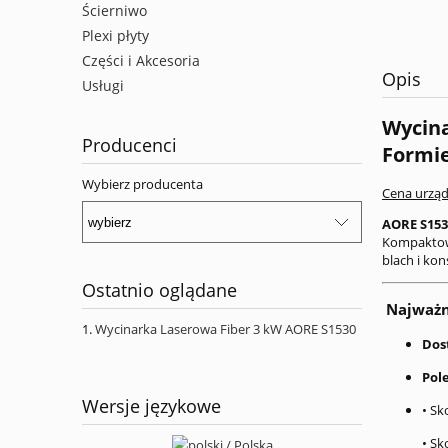
Ścierniwo
Plexi płyty
Części i Akcesoria
Opis
Usługi
Wycina
Producenci
Formi
Wybierz producenta
Cena urząd
AORE S153
Kompaktowy
blach i ko
Ostatnio oglądane
Najważni
Wycinarka Laserowa Fiber 3 kW AORE S1530
Dos
Pol
Wersje językowe
• Sk
• Sk