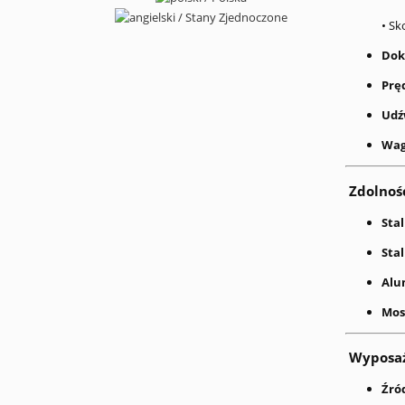
• Sk
Dok
Prę
Udź
Wag
Zdolność
Sta
Sta
Alu
Mos
Wyposaże
Źród