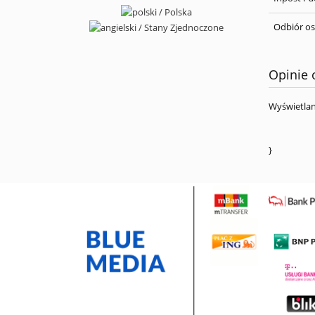
Odbiór os
Opinie 
Wyświetlan
}