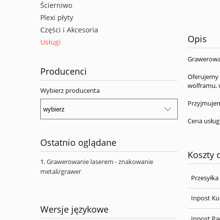
Ścierniwo
Plexi płyty
Części i Akcesoria
Opis
Usługi
Grawerowan
Producenci
Oferujemy 
wolframu, 
Wybierz producenta
Przyjmujem
Cena usługi
Ostatnio oglądane
Koszty
Grawerowanie laserem - znakowanie
metali/grawer
Przesyłka
Inpost Ku
Wersje językowe
Inpost P