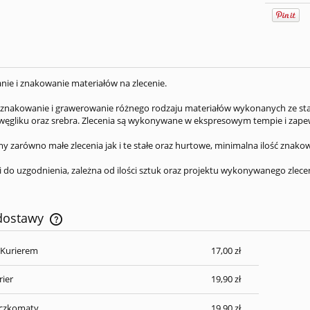
ie i znakowanie materiałów na zlecenie.
znakowanie i grawerowanie różnego rodzaju materiałów wykonanych ze stali
węgliku oraz srebra. Zlecenia są wykonywane w ekspresowym tempie i zapew
y zarówno małe zlecenia jak i te stałe oraz hurtowe, minimalna ilość znakow
 do uzgodnienia, zależna od ilości sztuk oraz projektu wykonywanego zlecen
 dostawy
 Kurierem
17,00 zł
Cena nie zawiera ewentualnych kosztów
płatności
rier
19,90 zł
aczkomaty
19,90 zł