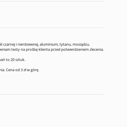
 czarnej i nierdzewnej, aluminium, tytanu, mosiądzu,
niam testy na prośbę klienta przed potwierdzeniem zlecenia.
ań to 20 sztuk.
ia. Cena od 3 zł w górę.