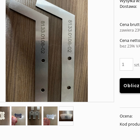
Wysyłka w
Dostawa:
Ce
Cena brutt
pł
zawiera 2
Cena netto
bez 23% V
szt
Oblicz
Ocena:
Kod produ