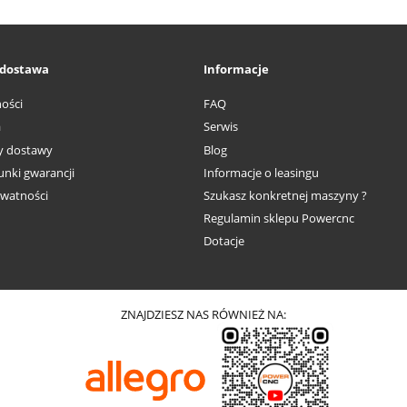
i dostawa
Informacje
ości
FAQ
a
Serwis
ty dostawy
Blog
nki gwarancji
Informacje o leasingu
ywatności
Szukasz konkretnej maszyny ?
Regulamin sklepu Powercnc
Dotacje
ZNAJDZIESZ NAS RÓWNIEŻ NA: