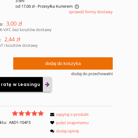
:
3 dni
od 17,00 zł
- Przesyłka Kurierem
sprawdź formy dostawy
na nie zawiera ewentualnych kosztów
3,00 zł
o:
atności
3% VAT, bez kosztów dostawy
2,44 zł
:
AT i kosztów dostawy
dodaj do koszyka
.
dodaj do przechowalni
 ratę w Leasingu
zapytaj o produkt
ktu:
A8D1-104F3
poleć znajomemu
dodaj opinię