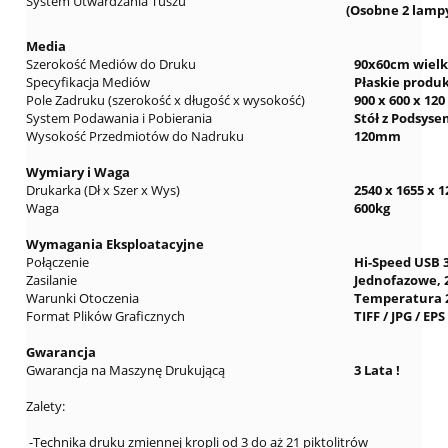
System Utwardzania Tuszu
(Osobne 2 lampy
Media
Szerokość Mediów do Druku
90x60cm wielk
Specyfikacja Mediów
Płaskie produk
Pole Zadruku
(szerokość x długość x wysokość)
900 x 600 x 12
System Podawania i Pobierania
Stół z Podsys
Wysokość Przedmiotów do Nadruku
120mm
Wymiary i Waga
Drukarka (Dł x Szer x Wys)
2540 x 1655 x
Waga
600kg
Wymagania Eksploatacyjne
Połączenie
Hi-Speed USB 3
Zasilanie
Jednofazowe, 
Warunki Otoczenia
Temperatura 2
Format Plików Graficznych
TIFF / JPG / EPS
Gwarancja
Gwarancja na Maszynę Drukującą
3 Lata !
Zalety:
-Technika druku zmiennej kropli od 3 do aż 21 piktolitrów