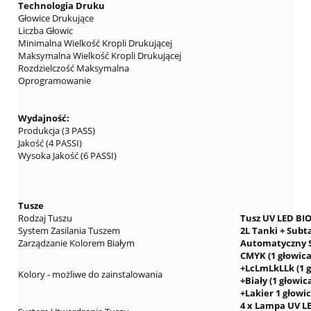
Technologia Druku
Głowice Drukujące
Liczba Głowic
Minimalna Wielkość Kropli Drukującej
Maksymalna Wielkość Kropli Drukującej
Rozdzielczość Maksymalna
Oprogramowanie
Wydajność:
Produkcja (3 PASS)
Jakość (4 PASSI)
Wysoka Jakość (6 PASSI)
Tusze
Rodzaj Tuszu
Tusz UV LED BI
System Zasilania Tuszem
2L Tanki + Sub
Zarządzanie Kolorem Białym
Automatyczny S
CMYK (1 głowica
+LcLmLkLLk (1 g
Kolory
- możliwe do zainstalowania
+Biały (1 głowic
+Lakier 1 głowic
4 x Lampa UV L