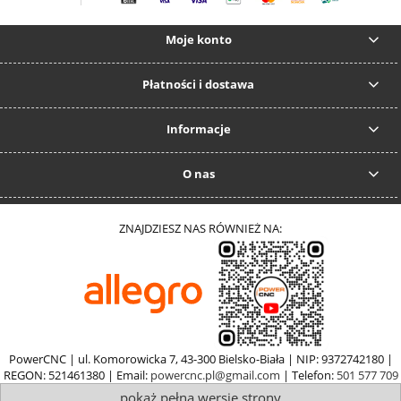
Moje konto
Płatności i dostawa
Informacje
O nas
ZNAJDZIESZ NAS RÓWNIEŻ NA:
PowerCNC | ul. Komorowicka 7, 43-300 Bielsko-Biała | NIP: 9372742180 |
REGON: 521461380 | Email:
powercnc.pl@gmail.com
| Telefon:
501 577 709
pokaż pełną wersję strony