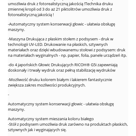
umożliwia druk z fotorealistyczną jakością !Technika druku
zmiennej kropli od 3 do aż 21 piktolitrów umożliwia druk z
fotorealistyczną jakością !
-Automatyczny system konserwacji głowic - ułatwia obsługę
maszyny.
-Maszyna Drukująca z płaskim stołem z podsysem - druk w
technologii UV-LED. Drukowanie na płaskich, sztywnych
materiałach oraz dzięki wbudowanemu stołowi z podsysem: druk
na materiałach wyginalnych - np. papier, folia, panele urządzeń itp.
-do 4 japońskich Głowic Drukujących RICOH® G5i zapewniają
doskonały i trwały wydruk oraz pełną stabilizację wydruków
-Możliwość druku kolorem białym i lakierem fantastycznie
zwiększa zakres możliwości produkcyjnych.
-
Automatyczny system konserwacji głowic - ułatwia obsługę
maszyny.
Automatyczny system mieszania koloru białego
-Stół z podsysem umożliwia druk zarówno na produktach płaskich,
sztywnych jak i wyginających się.