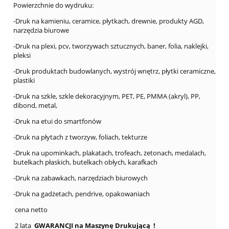
Powierzchnie do wydruku:
-Druk na kamieniu, ceramice, płytkach, drewnie, produkty AGD,
narzędzia biurowe
-Druk na plexi, pcv, tworzywach sztucznych, baner, folia, naklejki,
pleksi
-Druk produktach budowlanych, wystrój wnętrz, płytki ceramiczne,
plastiki
-Druk na szkle, szkle dekoracyjnym, PET, PE, PMMA (akryl), PP,
dibond, metal,
-Druk na etui do smartfonów
-Druk na płytach z tworzyw, foliach, tekturze
-Druk na upominkach, plakatach, trofeach, żetonach, medalach,
butelkach płaskich, butelkach obłych, karafkach
-Druk na zabawkach, narzędziach biurowych
-Druk na gadżetach, pendrive, opakowaniach
cena netto
2 lata
GWARANCJI na Maszynę Drukującą !