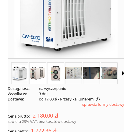
Dostępność:
na wyczerpaniu
Wysyłka w:
3 dni
Dostawa:
od 17,00 zł
- Przesyłka Kurierem
sprawdź formy dostawy
Cena nie zawiera ewentualnych kosztów płatności
2 180,00 zł
Cena brutto:
zawiera 23% VAT, bez kosztów dostawy
1 772,36 zł
Cena netto: