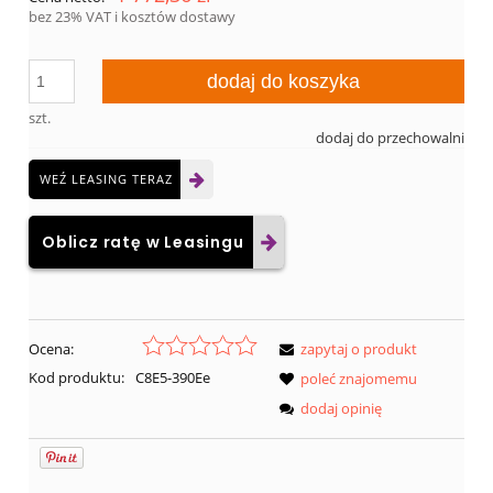
bez 23% VAT i kosztów dostawy
dodaj do koszyka
szt.
dodaj do przechowalni
WEŹ LEASING TERAZ
Oblicz ratę w Leasingu
Ocena:
zapytaj o produkt
Kod produktu:
C8E5-390Ee
poleć znajomemu
dodaj opinię