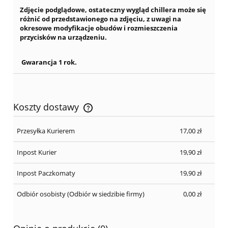
Zdjęcie podglądowe, ostateczny wygląd chillera może się
różnić od przedstawionego na zdjęciu, z uwagi na
okresowe modyfikacje obudów i rozmieszczenia
przycisków na urządzeniu.
Gwarancja 1 rok.
Koszty dostawy
Cena nie zawiera ewentualnych kosztów płatności
Przesyłka Kurierem
17,00 zł
Inpost Kurier
19,90 zł
Inpost Paczkomaty
19,90 zł
Odbiór osobisty
(Odbiór w siedzibie firmy)
0,00 zł