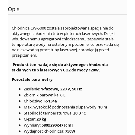
Opis
Chłodnica CW-5000 została zaprojektowana specjalnie do
aktywnego chłodzenia tub w ploterach laserowych. Dzięki
wbudowanemu agregatowi chłodzącemu, zapewnia stałą
temperaturę wody na ustalonym poziomie, co przekłada się
na niezawodną pracę tuby laserowej, chroniąc ją przed
przegrzaniem.
Produkt ten nadaje się do aktywnego chłodzenia
szklanych tub laserowych CO2 do mocy 120W.
Pozostałe parametry:
Zasilanie:
1-fazowe, 220 V, 50 Hz
Zbiornik parownika:
6 L
Chłodziwo:
R-134a
Max. wysokość podnoszenia słupa wody:
10 m
Stabilność temperaturowa:
±0.3 °C
Ciężar:
20 kg
Wymiary:
580x290x47 [cm]
Wydajność chłodnicza:
750W